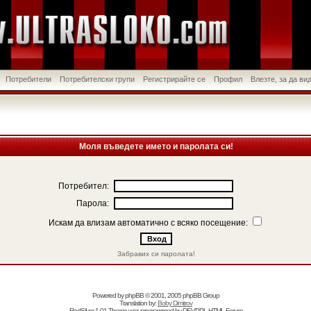
Потребители
Потребителски групи
Регистрирайте се
Профил
Влезте, за да в
Моля въведете името и паролата си!
Потребител:
Парола:
Искам да влизам автоматично с всяко посещение:
Забравих си паролата!
Powered by
phpBB
© 2001, 2005 phpBB Group
Translation by:
Boby Dimitrov
RedSilver 1.01 Theme was programmed by
DEVPPL
HTML Forum