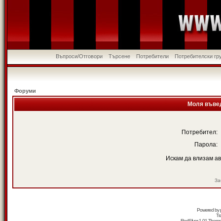
Въпроси/Отговори
Търсене
Потребители
Потребителски гр
Форуми
Моля въвед
Потребител:
Парола:
Искам да влизам а
За
Powered by
Tr
RedSilver 1.01 Them