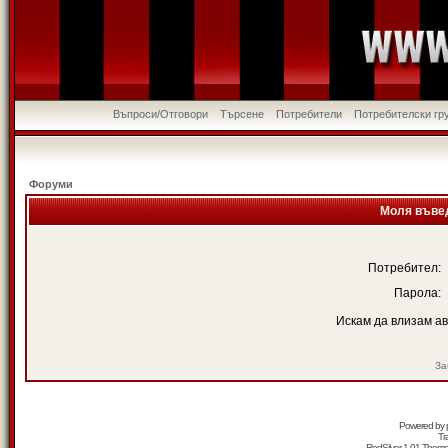
Въпроси/Отговори
Търсене
Потребители
Потребителски гр
Форуми
Моля въвед
Потребител:
Парола:
Искам да влизам а
За
Powered by
Tr
RedSilver 1.01 Them