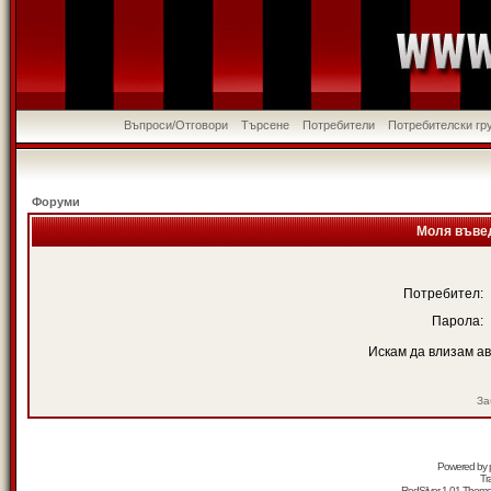
Въпроси/Отговори
Търсене
Потребители
Потребителски гр
Форуми
Моля въвед
Потребител:
Парола:
Искам да влизам а
За
Powered by
Tr
RedSilver 1.01 Them