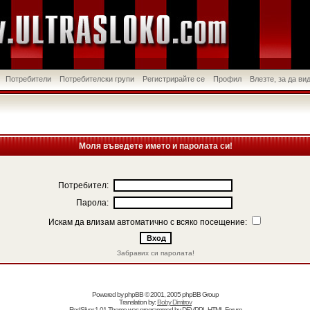
Потребители
Потребителски групи
Регистрирайте се
Профил
Влезте, за да в
Моля въведете името и паролата си!
Потребител:
Парола:
Искам да влизам автоматично с всяко посещение:
Забравих си паролата!
Powered by
phpBB
© 2001, 2005 phpBB Group
Translation by:
Boby Dimitrov
RedSilver 1.01 Theme was programmed by
DEVPPL
HTML Forum