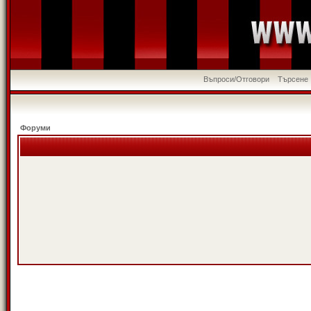
Въпроси/Отговори
Търсене
Форуми