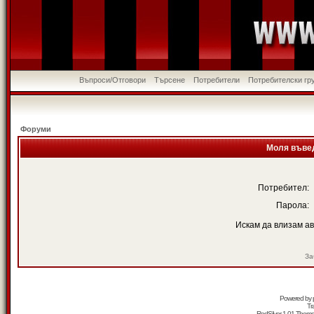
Въпроси/Отговори
Търсене
Потребители
Потребителски гр
Форуми
Моля въвед
Потребител:
Парола:
Искам да влизам а
За
Powered by
Tr
RedSilver 1.01 Them