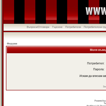
Въпроси/Отговори
Търсене
Потребители
Потребителски гр
Форуми
Моля въвед
Потребител:
Парола:
Искам да влизам а
За
Powered by
Tr
RedSilver 1.01 Them