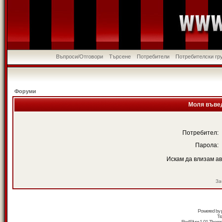
Въпроси/Отговори
Търсене
Потребители
Потребителски гр
Форуми
Моля въвед
Потребител:
Парола:
Искам да влизам а
За
Powered by
Tr
RedSilver 1.01 Them