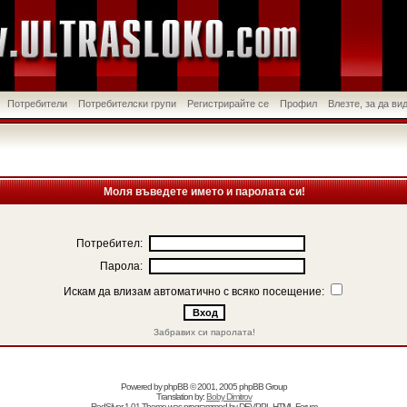
Потребители
Потребителски групи
Регистрирайте се
Профил
Влезте, за да в
Моля въведете името и паролата си!
Потребител:
Парола:
Искам да влизам автоматично с всяко посещение:
Забравих си паролата!
Powered by
phpBB
© 2001, 2005 phpBB Group
Translation by:
Boby Dimitrov
RedSilver 1.01 Theme was programmed by
DEVPPL
HTML Forum