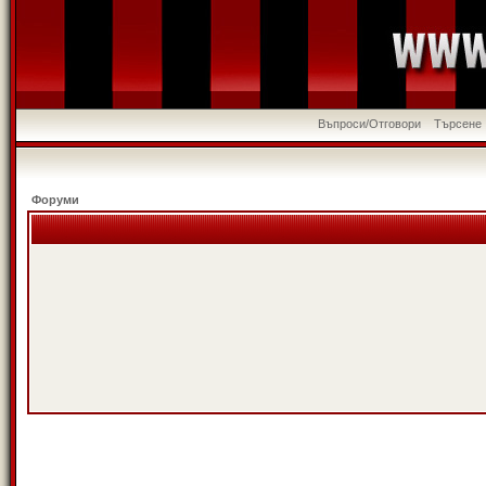
Въпроси/Отговори
Търсене
Форуми