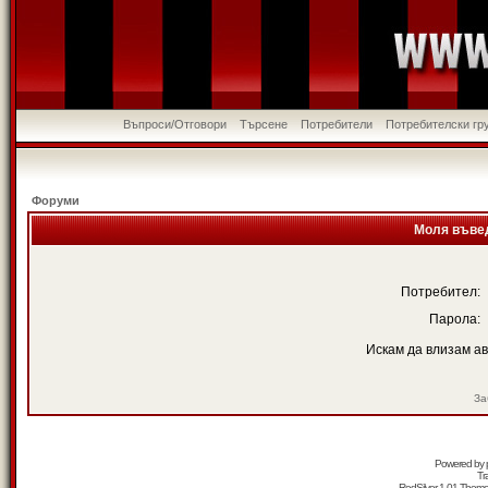
Въпроси/Отговори
Търсене
Потребители
Потребителски гр
Форуми
Моля въвед
Потребител:
Парола:
Искам да влизам а
За
Powered by
Tr
RedSilver 1.01 Them