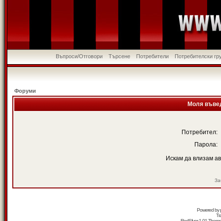
Въпроси/Отговори
Търсене
Потребители
Потребителски гр
Форуми
Моля въвед
Потребител:
Парола:
Искам да влизам а
За
Powered by
Tr
RedSilver 1.01 Them