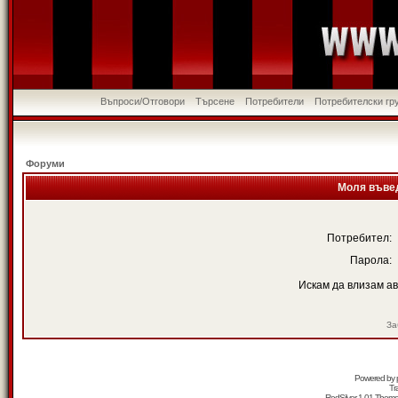
Въпроси/Отговори
Търсене
Потребители
Потребителски гр
Форуми
Моля въвед
Потребител:
Парола:
Искам да влизам а
За
Powered by
Tr
RedSilver 1.01 Them