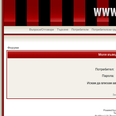
Въпроси/Отговори
Търсене
Потребители
Потребителски гр
Форуми
Моля въвед
Потребител:
Парола:
Искам да влизам а
За
Powered by
Tr
RedSilver 1.01 Them