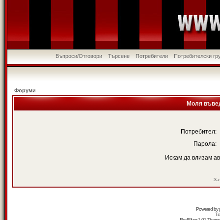
Въпроси/Отговори
Търсене
Потребители
Потребителски гр
Форуми
Моля въвед
Потребител:
Парола:
Искам да влизам а
За
Powered by
Tr
RedSilver 1.01 Them