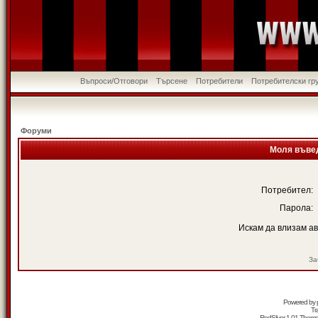
Въпроси/Отговори
Търсене
Потребители
Потребителски гр
Форуми
Моля въвед
Потребител:
Парола:
Искам да влизам а
За
Powered by
Tr
RedSilver 1.01 Them