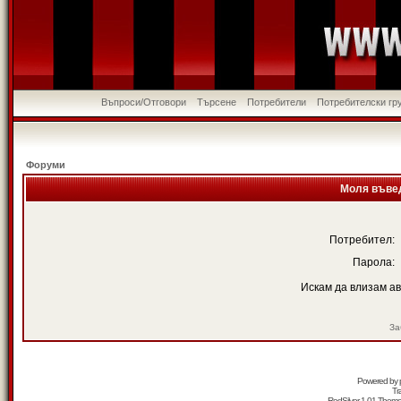
Въпроси/Отговори
Търсене
Потребители
Потребителски гр
Форуми
Моля въвед
Потребител:
Парола:
Искам да влизам а
За
Powered by
Tr
RedSilver 1.01 Them