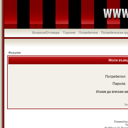
Въпроси/Отговори
Търсене
Потребители
Потребителски гр
Форуми
Моля въвед
Потребител:
Парола:
Искам да влизам а
За
Powered by
Tr
RedSilver 1.01 Them