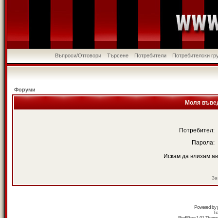
Въпроси/Отговори
Търсене
Потребители
Потребителски гр
Форуми
Моля въвед
Потребител:
Парола:
Искам да влизам а
За
Powered by
Tr
RedSilver 1.01 Them