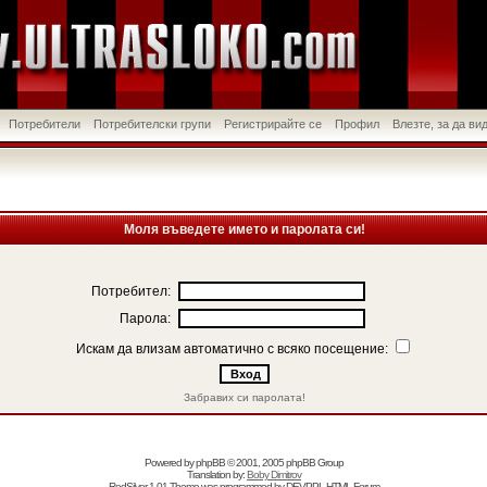
Потребители
Потребителски групи
Регистрирайте се
Профил
Влезте, за да в
Моля въведете името и паролата си!
Потребител:
Парола:
Искам да влизам автоматично с всяко посещение:
Забравих си паролата!
Powered by
phpBB
© 2001, 2005 phpBB Group
Translation by:
Boby Dimitrov
RedSilver 1.01 Theme was programmed by
DEVPPL
HTML Forum