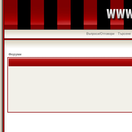
Въпроси/Отговори
Търсене
Форуми