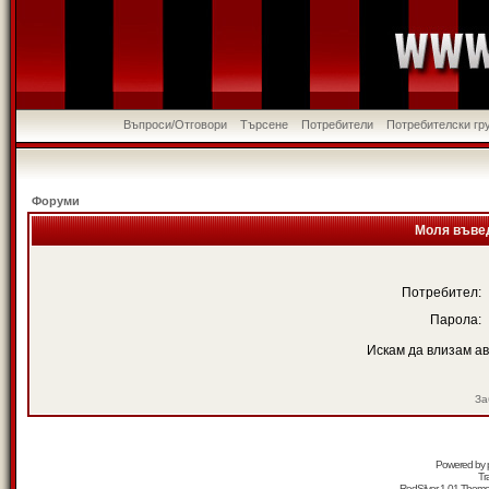
Въпроси/Отговори
Търсене
Потребители
Потребителски гр
Форуми
Моля въвед
Потребител:
Парола:
Искам да влизам а
За
Powered by
Tr
RedSilver 1.01 Them