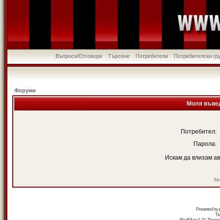
Въпроси/Отговори
Търсене
Потребители
Потребителски гр
Форуми
Моля въвед
Потребител:
Парола:
Искам да влизам а
За
Powered by
Tr
RedSilver 1.01 Them