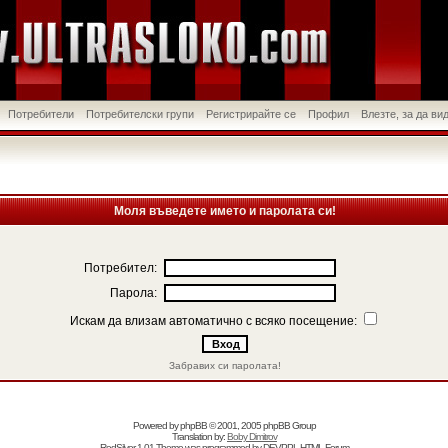
Потребители
Потребителски групи
Регистрирайте се
Профил
Влезте, за да в
Моля въведете името и паролата си!
Потребител:
Парола:
Искам да влизам автоматично с всяко посещение:
Забравих си паролата!
Powered by
phpBB
© 2001, 2005 phpBB Group
Translation by:
Boby Dimitrov
RedSilver 1.01 Theme was programmed by
DEVPPL
HTML Forum