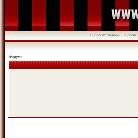
Въпроси/Отговори
Търсене
Форуми