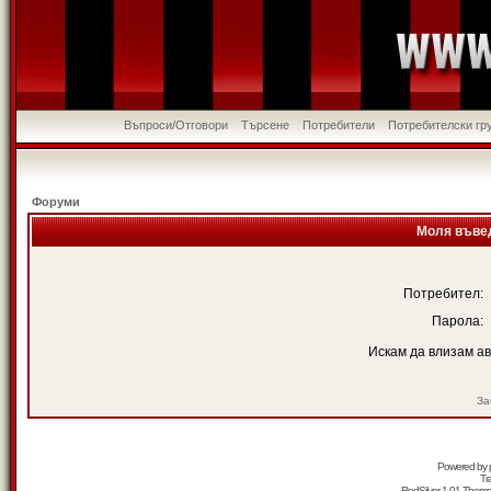
Въпроси/Отговори
Търсене
Потребители
Потребителски гр
Форуми
Моля въвед
Потребител:
Парола:
Искам да влизам а
За
Powered by
Tr
RedSilver 1.01 Them