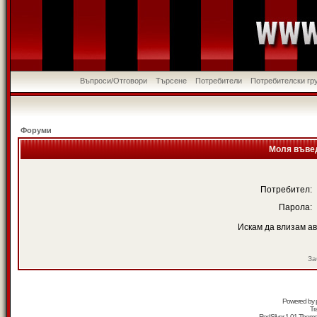
Въпроси/Отговори
Търсене
Потребители
Потребителски гр
Форуми
Моля въвед
Потребител:
Парола:
Искам да влизам а
За
Powered by
Tr
RedSilver 1.01 Them