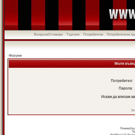
Въпроси/Отговори
Търсене
Потребители
Потребителски гр
Форуми
Моля въвед
Потребител:
Парола:
Искам да влизам а
За
Powered by
Tr
RedSilver 1.01 Them