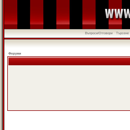
Въпроси/Отговори
Търсене
Форуми