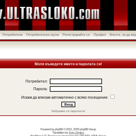
Потребители
Потребителски групи
Регистрирайте се
Профил
Влезте, за да в
Моля въведете името и паролата си!
Потребител:
Парола:
Искам да влизам автоматично с всяко посещение:
Забравих си паролата!
Powered by
phpBB
© 2001, 2005 phpBB Group
Translation by:
Boby Dimitrov
RedSilver 1.01 Theme was programmed by
DEVPPL
HTML Forum