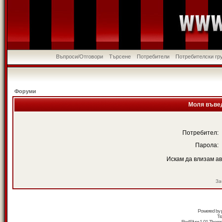
Въпроси/Отговори
Търсене
Потребители
Потребителски гр
Форуми
Моля въвед
Потребител:
Парола:
Искам да влизам а
За
Powered by
Tr
RedSilver 1.01 Them