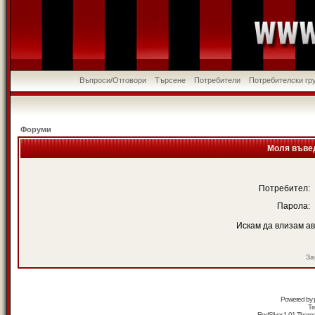
Въпроси/Отговори
Търсене
Потребители
Потребителски гр
Форуми
Моля въвед
Потребител:
Парола:
Искам да влизам а
За
Powered by
Tr
RedSilver 1.01 Them