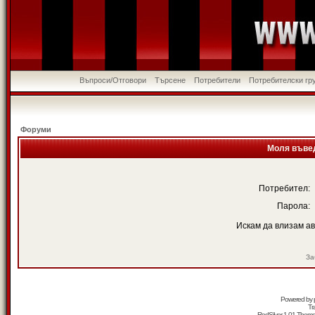
Въпроси/Отговори
Търсене
Потребители
Потребителски гр
Форуми
Моля въвед
Потребител:
Парола:
Искам да влизам а
За
Powered by
Tr
RedSilver 1.01 Them