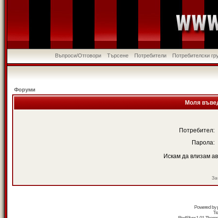
Въпроси/Отговори
Търсене
Потребители
Потребителски гр
Форуми
Моля въвед
Потребител:
Парола:
Искам да влизам а
За
Powered by
Tr
RedSilver 1.01 Them