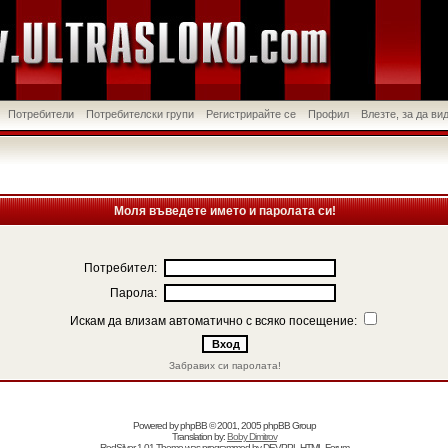
Потребители
Потребителски групи
Регистрирайте се
Профил
Влезте, за да в
Моля въведете името и паролата си!
Потребител:
Парола:
Искам да влизам автоматично с всяко посещение:
Забравих си паролата!
Powered by
phpBB
© 2001, 2005 phpBB Group
Translation by:
Boby Dimitrov
RedSilver 1.01 Theme was programmed by
DEVPPL
HTML Forum