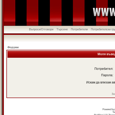
Въпроси/Отговори
Търсене
Потребители
Потребителски гр
Форуми
Моля въвед
Потребител:
Парола:
Искам да влизам а
За
Powered by
Tr
RedSilver 1.01 Them