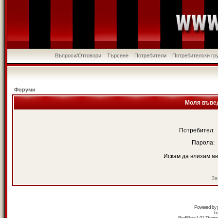
Въпроси/Отговори
Търсене
Потребители
Потребителски гр
Форуми
Моля въвед
Потребител:
Парола:
Искам да влизам а
За
Powered by
Tr
RedSilver 1.01 Them