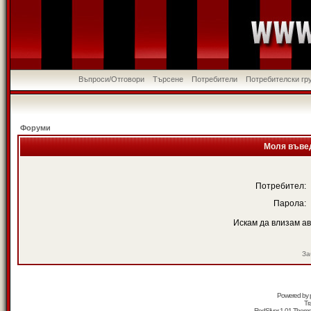
Въпроси/Отговори
Търсене
Потребители
Потребителски гр
Форуми
Моля въвед
Потребител:
Парола:
Искам да влизам а
За
Powered by
Tr
RedSilver 1.01 Them