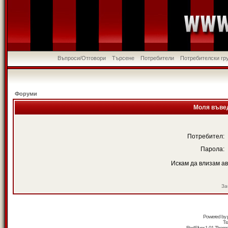
Въпроси/Отговори
Търсене
Потребители
Потребителски гр
Форуми
Моля въвед
Потребител:
Парола:
Искам да влизам а
За
Powered by
Tr
RedSilver 1.01 Them