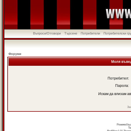
Въпроси/Отговори
Търсене
Потребители
Потребителски гр
Форуми
Моля въвед
Потребител:
Парола:
Искам да влизам а
За
Powered by
Tr
RedSilver 1.01 Them