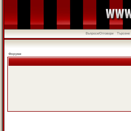
Въпроси/Отговори
Търсене
Форуми