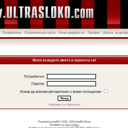
Потребители
Потребителски групи
Регистрирайте се
Профил
Влезте, за да в
Моля въведете името и паролата си!
Потребител:
Парола:
Искам да влизам автоматично с всяко посещение:
Забравих си паролата!
Powered by
phpBB
© 2001, 2005 phpBB Group
Translation by:
Boby Dimitrov
RedSilver 1.01 Theme was programmed by
DEVPPL
HTML Forum