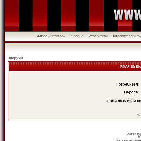
Въпроси/Отговори
Търсене
Потребители
Потребителски гр
Форуми
Моля въвед
Потребител:
Парола:
Искам да влизам а
За
Powered by
Tr
RedSilver 1.01 Them