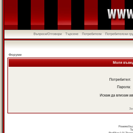
Въпроси/Отговори
Търсене
Потребители
Потребителски гр
Форуми
Моля въвед
Потребител:
Парола:
Искам да влизам а
За
Powered by
Tr
RedSilver 1.01 Them