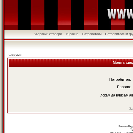
Въпроси/Отговори
Търсене
Потребители
Потребителски гр
Форуми
Моля въвед
Потребител:
Парола:
Искам да влизам а
За
Powered by
Tr
RedSilver 1.01 Them