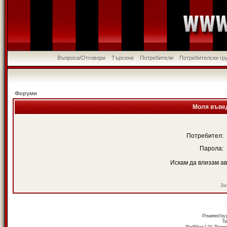
Въпроси/Отговори
Търсене
Потребители
Потребителски гр
Форуми
Моля въвед
Потребител:
Парола:
Искам да влизам а
За
Powered by
Tr
RedSilver 1.01 Them