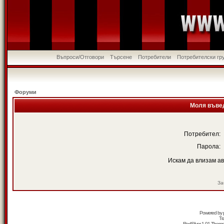
Въпроси/Отговори
Търсене
Потребители
Потребителски гр
Форуми
Моля въвед
Потребител:
Парола:
Искам да влизам а
За
Powered by
Tr
RedSilver 1.01 Them