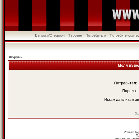
Въпроси/Отговори
Търсене
Потребители
Потребителски гр
Форуми
Моля въвед
Потребител:
Парола:
Искам да влизам а
За
Powered by
Tr
RedSilver 1.01 Them