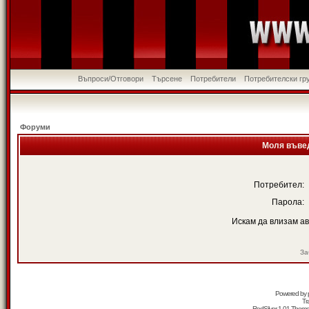
Въпроси/Отговори
Търсене
Потребители
Потребителски гр
Форуми
Моля въвед
Потребител:
Парола:
Искам да влизам а
За
Powered by
Tr
RedSilver 1.01 Them