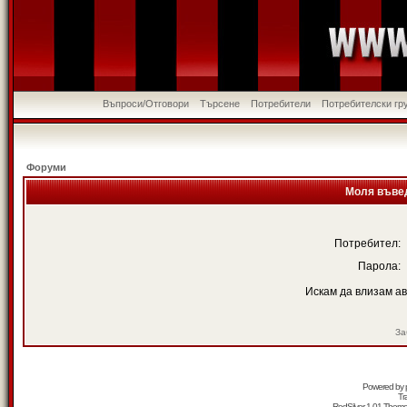
Въпроси/Отговори
Търсене
Потребители
Потребителски гр
Форуми
Моля въвед
Потребител:
Парола:
Искам да влизам а
За
Powered by
Tr
RedSilver 1.01 Them