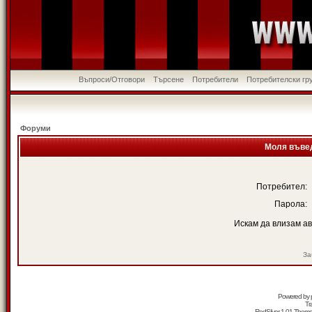
Въпроси/Отговори
Търсене
Потребители
Потребителски гр
Форуми
Моля въвед
Потребител:
Парола:
Искам да влизам а
За
Powered by
Tr
RedSilver 1.01 Them