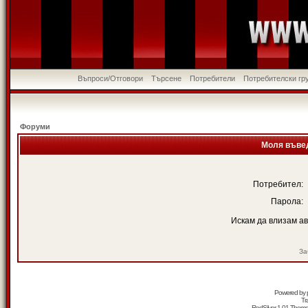
Въпроси/Отговори
Търсене
Потребители
Потребителски гр
Форуми
Моля въвед
Потребител:
Парола:
Искам да влизам а
За
Powered by
Tr
RedSilver 1.01 Them