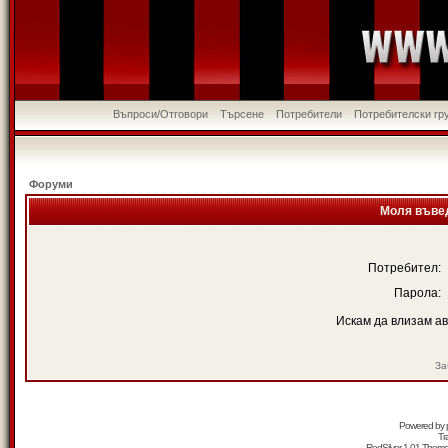
Въпроси/Отговори
Търсене
Потребители
Потребителски гр
Форуми
Моля въвед
Потребител:
Парола:
Искам да влизам а
За
Powered by
Tr
RedSilver 1.01 Them