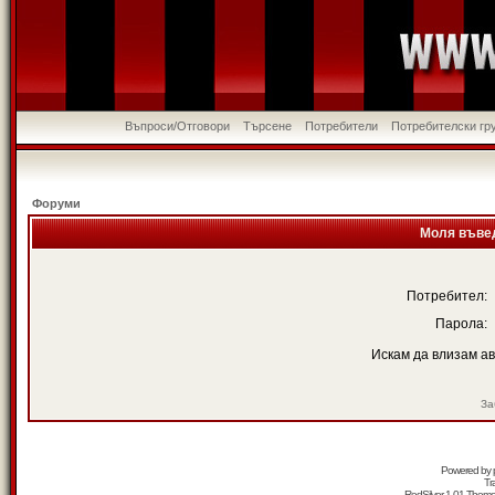
Въпроси/Отговори
Търсене
Потребители
Потребителски гр
Форуми
Моля въвед
Потребител:
Парола:
Искам да влизам а
За
Powered by
Tr
RedSilver 1.01 Them