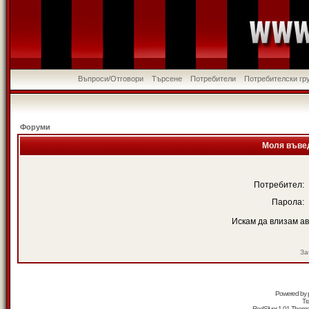
Въпроси/Отговори
Търсене
Потребители
Потребителски гр
Форуми
Моля въвед
Потребител:
Парола:
Искам да влизам а
За
Powered by
Tr
RedSilver 1.01 Them